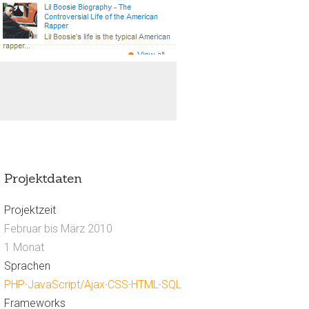
Projektdaten
Projektzeit
Februar bis März 2010
1 Monat
Sprachen
PHP
·
JavaScript/Ajax
·
CSS
·
HTML
·
SQL
Frameworks